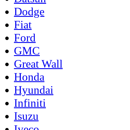
Dodge
Fiat
Ford
GMC
Great Wall
Honda
Hyundai
Infiniti
Isuzu
Iveco