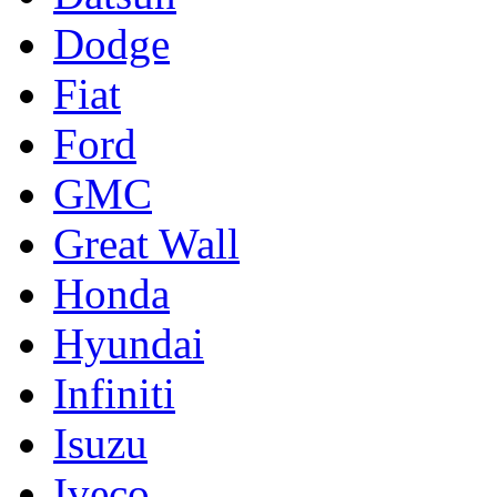
Dodge
Fiat
Ford
GMC
Great Wall
Honda
Hyundai
Infiniti
Isuzu
Iveco