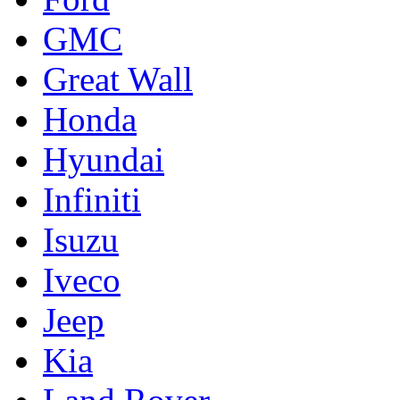
GMC
Great Wall
Honda
Hyundai
Infiniti
Isuzu
Iveco
Jeep
Kia