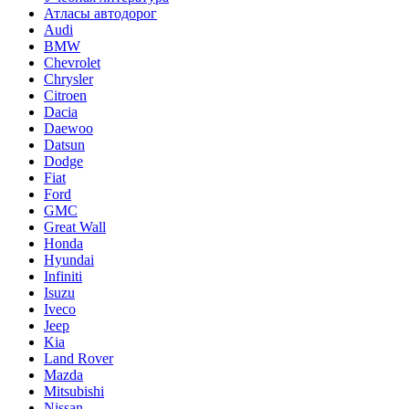
Атласы автодорог
Audi
BMW
Chevrolet
Chrysler
Citroen
Dacia
Daewoo
Datsun
Dodge
Fiat
Ford
GMC
Great Wall
Honda
Hyundai
Infiniti
Isuzu
Iveco
Jeep
Kia
Land Rover
Mazda
Mitsubishi
Nissan