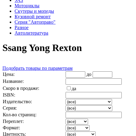
УАЗ
Мотоциклы
Скутеры и мопеды
Кузовной ремонт
Серия "Автоправо"
Разное
Автолитература
Ssang Yong Rexton
Подобрать товары по параметрам
Цена:
до
Название:
Скоро в продаже:
да
ISBN:
Издательство:
Серия:
Кол-во страниц:
Переплет:
Формат:
Цветность: