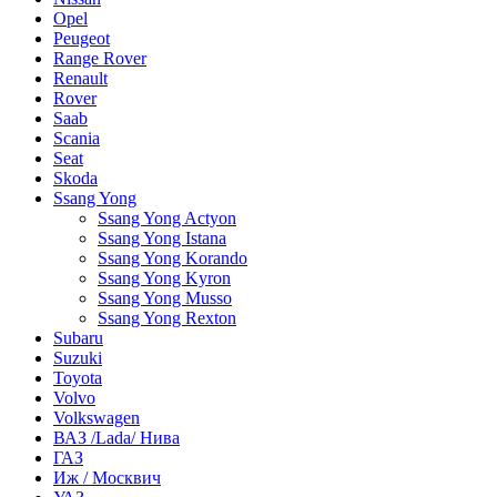
Opel
Peugeot
Range Rover
Renault
Rover
Saab
Scania
Seat
Skoda
Ssang Yong
Ssang Yong Actyon
Ssang Yong Istana
Ssang Yong Korando
Ssang Yong Kyron
Ssang Yong Musso
Ssang Yong Rexton
Subaru
Suzuki
Toyota
Volvo
Volkswagen
ВАЗ /Lada/ Нива
ГАЗ
Иж / Москвич