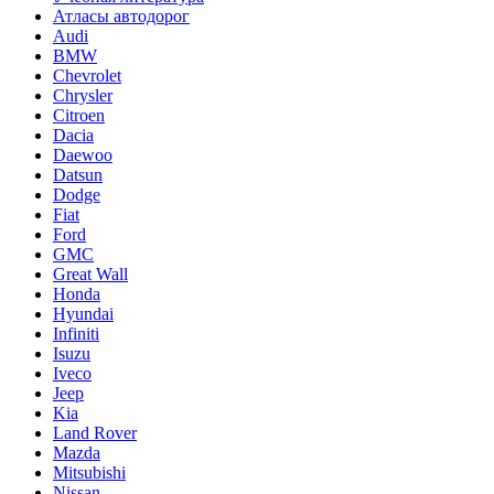
Атласы автодорог
Audi
BMW
Chevrolet
Chrysler
Citroen
Dacia
Daewoo
Datsun
Dodge
Fiat
Ford
GMC
Great Wall
Honda
Hyundai
Infiniti
Isuzu
Iveco
Jeep
Kia
Land Rover
Mazda
Mitsubishi
Nissan