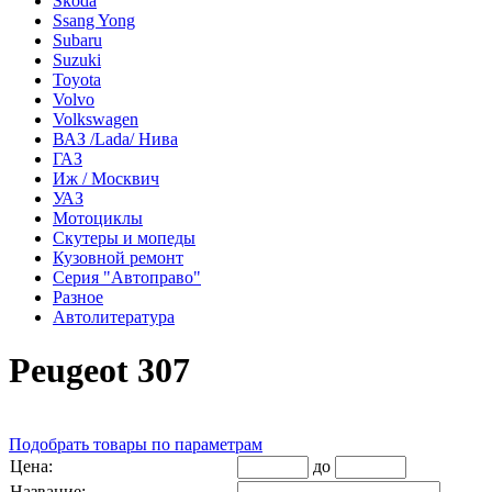
Skoda
Ssang Yong
Subaru
Suzuki
Toyota
Volvo
Volkswagen
ВАЗ /Lada/ Нива
ГАЗ
Иж / Москвич
УАЗ
Мотоциклы
Скутеры и мопеды
Кузовной ремонт
Серия "Автоправо"
Разное
Автолитература
Peugeot 307
Подобрать товары по параметрам
Цена:
до
Название: