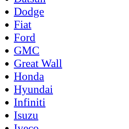
Dodge
Fiat
Ford
GMC
Great Wall
Honda
Hyundai
Infiniti
Isuzu
Iveco