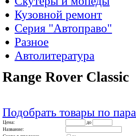
Скутеры и мопеды
Кузовной ремонт
Серия "Автоправо"
Разное
Автолитература
Range Rover Classic
Подобрать товары по пар
Цена:
до
Название: