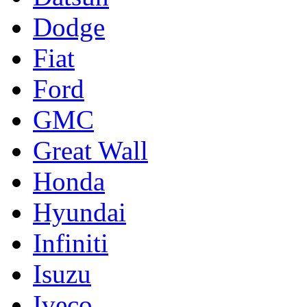
Dodge
Fiat
Ford
GMC
Great Wall
Honda
Hyundai
Infiniti
Isuzu
Iveco