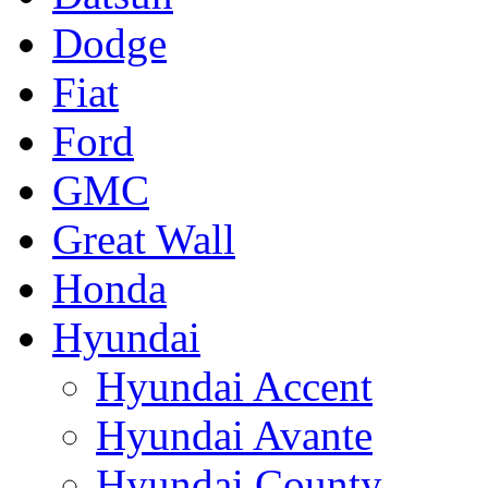
Dodge
Fiat
Ford
GMC
Great Wall
Honda
Hyundai
Hyundai Accent
Hyundai Avante
Hyundai County