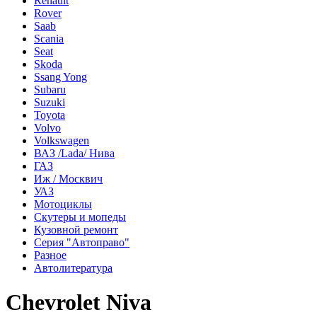
Renault
Rover
Saab
Scania
Seat
Skoda
Ssang Yong
Subaru
Suzuki
Toyota
Volvo
Volkswagen
ВАЗ /Lada/ Нива
ГАЗ
Иж / Москвич
УАЗ
Мотоциклы
Скутеры и мопеды
Кузовной ремонт
Серия "Автоправо"
Разное
Автолитература
Chevrolet Niva