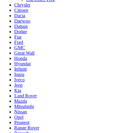
Chrysler
Citroen
Dacia
Daewoo
Datsun
Dodge
Fiat
Ford
GMC
Great Wall
Honda
Hyundai
Infiniti
Isuzu
Iveco
Jeep
Kia
Land Rover
Mazda
Mitsubishi
Nissan
Opel
Peugeot
Range Rover