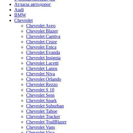
Атласы автодорог
Audi
BMW
Chevrolet
Chevrolet Aveo
Chevrolet Blazer
Chevrolet Captiva
Chevrolet Cruze
Chevrolet Epica
Chevrolet Evanda
Chevrolet Insignia
Chevrolet Lacetti
Chevrolet Lanos
Chevrolet Niva
Chevrolet Orlando
Chevrolet Rezzo
Chevrolet S 10
Chevrolet Sens
Chevrolet Spark
Chevrolet Suburban
Chevrolet Tahoe
Chevrolet Tracker
Chevrolet TrailBlazer
Chevrolet Vans
Chevrolet Viva