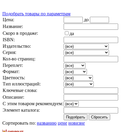
Подобрать товары по параметрам
Цена:
до
Название:
Скоро в продаже:
да
ISBN:
Издательство:
Серия:
Кол-во страниц:
Переплет:
Формат:
Цветность:
Тип иллюстраций:
Ключевые слова:
Описание:
С этим товаром рекомендуем:
Элемент каталога:
Сортировать по:
названию
цене
новизне