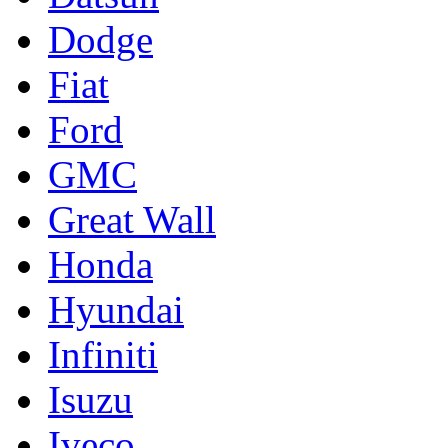
Dodge
Fiat
Ford
GMC
Great Wall
Honda
Hyundai
Infiniti
Isuzu
Iveco