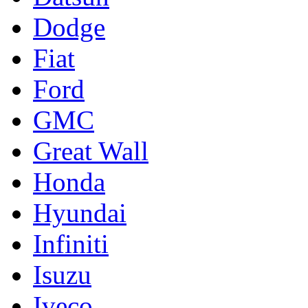
Dodge
Fiat
Ford
GMC
Great Wall
Honda
Hyundai
Infiniti
Isuzu
Iveco