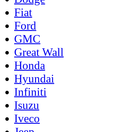
Fiat
Ford
GMC
Great Wall
Honda
Hyundai
Infiniti
Isuzu
Iveco
Jeep