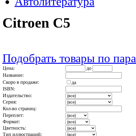
Автолитература
Citroen C5
Подобрать товары по пар
Цена:
до
Название:
Скоро в продаже:
да
ISBN:
Издательство:
Серия:
Кол-во страниц:
Переплет:
Формат:
Цветность:
Тип иллюстраций: