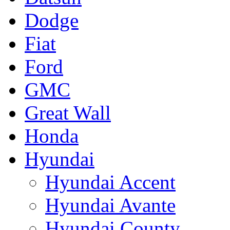
Dodge
Fiat
Ford
GMC
Great Wall
Honda
Hyundai
Hyundai Accent
Hyundai Avante
Hyundai County