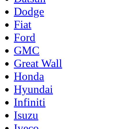
Dodge
Fiat
Ford
GMC
Great Wall
Honda
Hyundai
Infiniti
Isuzu
Iveco