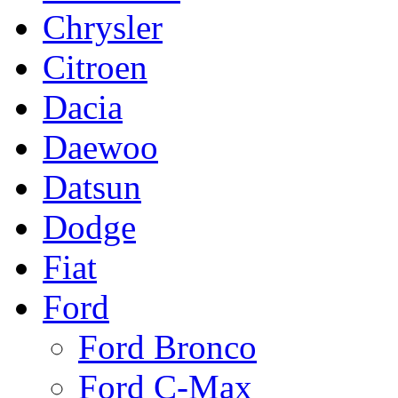
Chrysler
Citroen
Dacia
Daewoo
Datsun
Dodge
Fiat
Ford
Ford Bronco
Ford C-Max