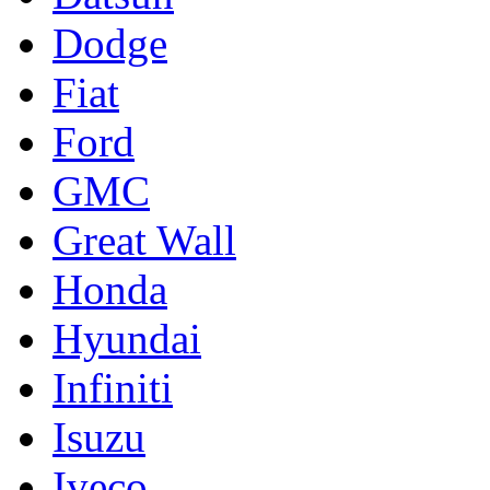
Dodge
Fiat
Ford
GMC
Great Wall
Honda
Hyundai
Infiniti
Isuzu
Iveco