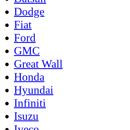
Dodge
Fiat
Ford
GMC
Great Wall
Honda
Hyundai
Infiniti
Isuzu
Iveco