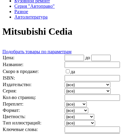
Кузовной ремонт
Серия "Автоправо"
Разное
Автолитература
Mitsubishi Cedia
Подобрать товары по параметрам
Цена:
до
Название:
Скоро в продаже:
да
ISBN:
Издательство:
Серия:
Кол-во страниц:
Переплет:
Формат:
Цветность:
Тип иллюстраций:
Ключевые слова: