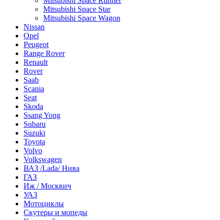
Mitsubishi Space Runner
Mitsubishi Space Star
Mitsubishi Space Wagon
Nissan
Opel
Peugeot
Range Rover
Renault
Rover
Saab
Scania
Seat
Skoda
Ssang Yong
Subaru
Suzuki
Toyota
Volvo
Volkswagen
ВАЗ /Lada/ Нива
ГАЗ
Иж / Москвич
УАЗ
Мотоциклы
Скутеры и мопеды