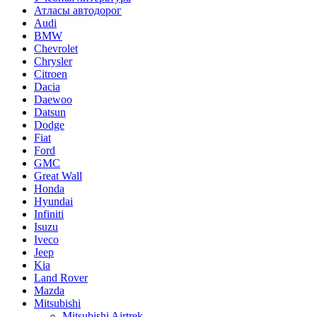
Атласы автодорог
Audi
BMW
Chevrolet
Chrysler
Citroen
Dacia
Daewoo
Datsun
Dodge
Fiat
Ford
GMC
Great Wall
Honda
Hyundai
Infiniti
Isuzu
Iveco
Jeep
Kia
Land Rover
Mazda
Mitsubishi
Mitsubishi Airtrek