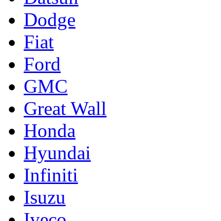
Dodge
Fiat
Ford
GMC
Great Wall
Honda
Hyundai
Infiniti
Isuzu
Iveco