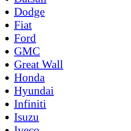
Dodge
Fiat
Ford
GMC
Great Wall
Honda
Hyundai
Infiniti
Isuzu
Iveco