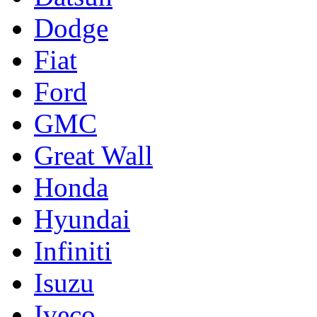
Dodge
Fiat
Ford
GMC
Great Wall
Honda
Hyundai
Infiniti
Isuzu
Iveco