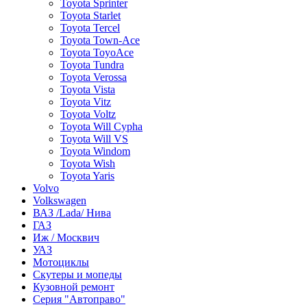
Toyota Sprinter
Toyota Starlet
Toyota Tercel
Toyota Town-Ace
Toyota ToyoAce
Toyota Tundra
Toyota Verossa
Toyota Vista
Toyota Vitz
Toyota Voltz
Toyota Will Cypha
Toyota Will VS
Toyota Windom
Toyota Wish
Toyota Yaris
Volvo
Volkswagen
ВАЗ /Lada/ Нива
ГАЗ
Иж / Москвич
УАЗ
Мотоциклы
Скутеры и мопеды
Кузовной ремонт
Серия "Автоправо"