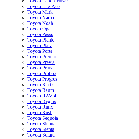
Toyota Land Cruiser
Toyota Lite-Ace
Toyota Mark
Toyota Nadia
Toyota Noah
Toyota Opa
Toyota Passo
Toyota Picnic
Toyota Platz
Toyota Porte
Toyota Premio
Toyota Previa
Toyota Prius
Toyota Probox
Toyota Progres
Toyota Ractis
Toyota Raum
Toyota RAV 4
Toyota Regius
Toyota Runx
Toyota Rush
Toyota Sequoia
Toyota Sienna
Toyota Sienta
Toyota Solara