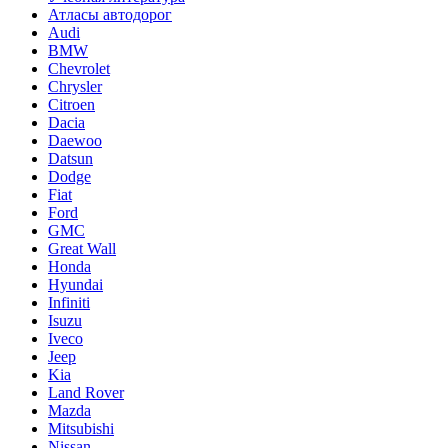
Атласы автодорог
Audi
BMW
Chevrolet
Chrysler
Citroen
Dacia
Daewoo
Datsun
Dodge
Fiat
Ford
GMC
Great Wall
Honda
Hyundai
Infiniti
Isuzu
Iveco
Jeep
Kia
Land Rover
Mazda
Mitsubishi
Nissan