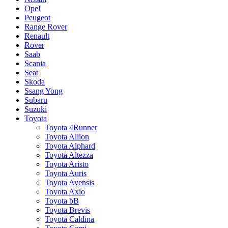
Opel
Peugeot
Range Rover
Renault
Rover
Saab
Scania
Seat
Skoda
Ssang Yong
Subaru
Suzuki
Toyota
Toyota 4Runner
Toyota Allion
Toyota Alphard
Toyota Altezza
Toyota Aristo
Toyota Auris
Toyota Avensis
Toyota Axio
Toyota bB
Toyota Brevis
Toyota Caldina