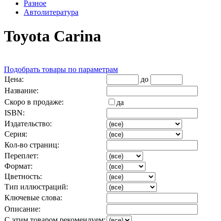
Разное
Автолитература
Toyota Carina
Подобрать товары по параметрам
Цена:
до
Название:
Скоро в продаже:
да
ISBN:
Издательство:
Серия:
Кол-во страниц:
Переплет:
Формат:
Цветность:
Тип иллюстраций:
Ключевые слова:
Описание:
С этим товаром рекомендуем: