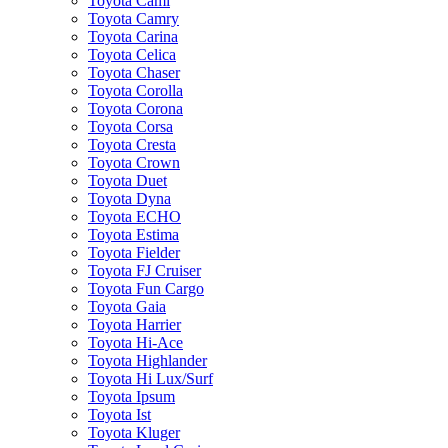
Toyota Cami
Toyota Camry
Toyota Carina
Toyota Celica
Toyota Chaser
Toyota Corolla
Toyota Corona
Toyota Corsa
Toyota Cresta
Toyota Crown
Toyota Duet
Toyota Dyna
Toyota ECHO
Toyota Estima
Toyota Fielder
Toyota FJ Cruiser
Toyota Fun Cargo
Toyota Gaia
Toyota Harrier
Toyota Hi-Ace
Toyota Highlander
Toyota Hi Lux/Surf
Toyota Ipsum
Toyota Ist
Toyota Kluger