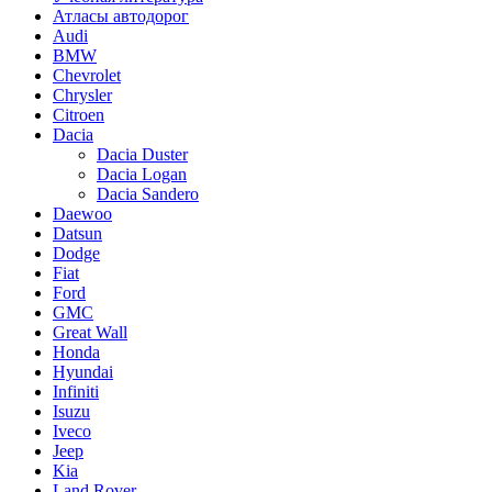
Атласы автодорог
Audi
BMW
Chevrolet
Chrysler
Citroen
Dacia
Dacia Duster
Dacia Logan
Dacia Sandero
Daewoo
Datsun
Dodge
Fiat
Ford
GMC
Great Wall
Honda
Hyundai
Infiniti
Isuzu
Iveco
Jeep
Kia
Land Rover