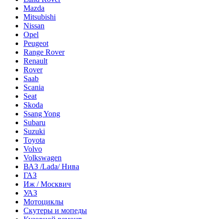
Mazda
Mitsubishi
Nissan
Opel
Peugeot
Range Rover
Renault
Rover
Saab
Scania
Seat
Skoda
Ssang Yong
Subaru
Suzuki
Toyota
Volvo
Volkswagen
ВАЗ /Lada/ Нива
ГАЗ
Иж / Москвич
УАЗ
Мотоциклы
Скутеры и мопеды