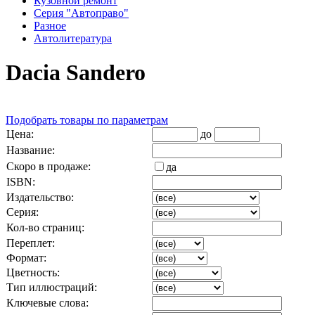
Кузовной ремонт
Серия "Автоправо"
Разное
Автолитература
Dacia Sandero
Подобрать товары по параметрам
Цена:
до
Название:
Скоро в продаже:
да
ISBN:
Издательство:
Серия:
Кол-во страниц:
Переплет:
Формат:
Цветность:
Тип иллюстраций:
Ключевые слова: